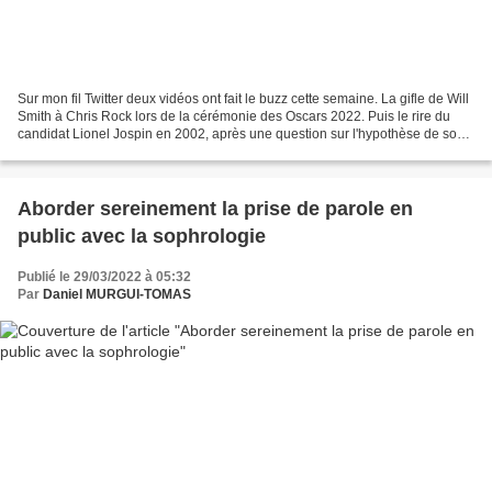
Sur mon fil Twitter deux vidéos ont fait le buzz cette semaine. La gifle de Will
Smith à Chris Rock lors de la cérémonie des Oscars 2022. Puis le rire du
candidat Lionel Jospin en 2002, après une question sur l'hypothèse de son
élimination au second tour...
Aborder sereinement la prise de parole en
public avec la sophrologie
Publié le 29/03/2022 à 05:32
Par
Daniel MURGUI-TOMAS