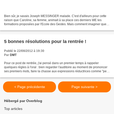
Bien sûr, je savais Joseph MESSINGER malade. C'est d'ailleurs pour cette
raison que Caroline, sa femme, animait à sa place ces derniers WE les
formations proposées par l'Ecole des Gestes. Mais comment imaginer que
"Jo" partirait si vite ! J'avais d'ailleurs...
5 bonnes résolutions pour la rentrée !
Publié le 22/08/2012 à 19:30
Par
DMT
Pour ce post de rentrée, j'ai pensé dans un premier temps à rappeler
quelques règles à l'oral : bien regarder l'auditoire au moment de prononcer
ses premiers mots, faire la chasse aux expressions réductrices comme "petit"
ou "un peu", chasser le mode...
< Page précédente
Page suivante >
Hébergé par Overblog
Top articles