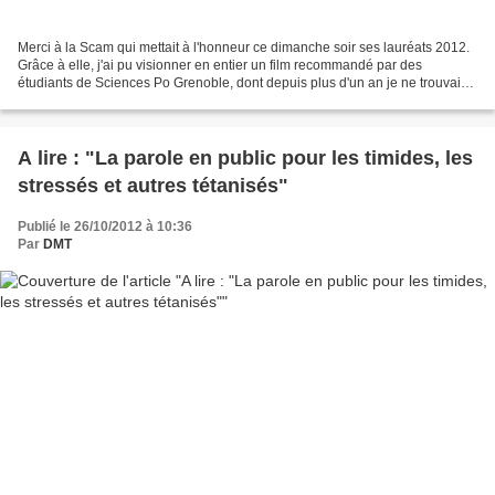
Merci à la Scam qui mettait à l'honneur ce dimanche soir ses lauréats 2012.
Grâce à elle, j'ai pu visionner en entier un film recommandé par des
étudiants de Sciences Po Grenoble, dont depuis plus d'un an je ne trouvais
que des extraits sur Internet....
A lire : "La parole en public pour les timides, les
stressés et autres tétanisés"
Publié le 26/10/2012 à 10:36
Par
DMT