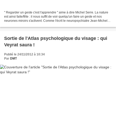
" Regarder un geste c'est l'apprendre " aime à dire Michel Serre. La nature
est ainsi faite/fête : il nous suffit de voir quelqu'un faire un geste et nos
neurones miroirs s'activent. Comme l'écrit le neuropsychiatre Jean-Michel
Oughourlian * dans Psychopolitique...
Sortie de l'Atlas psychologique du visage : qui
Veyrat saura !
Publié le 24/11/2012 à 10:34
Par
DMT