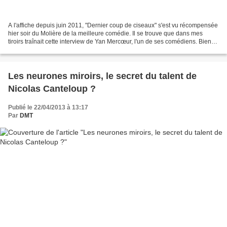
A l'affiche depuis juin 2011, "Dernier coup de ciseaux" s'est vu récompensée
hier soir du Molière de la meilleure comédie. Il se trouve que dans mes
tiroirs traînait cette interview de Yan Mercœur, l'un de ses comédiens. Bien
sûr, ce ne sont pas à proprement...
Les neurones miroirs, le secret du talent de
Nicolas Canteloup ?
Publié le 22/04/2013 à 13:17
Par
DMT