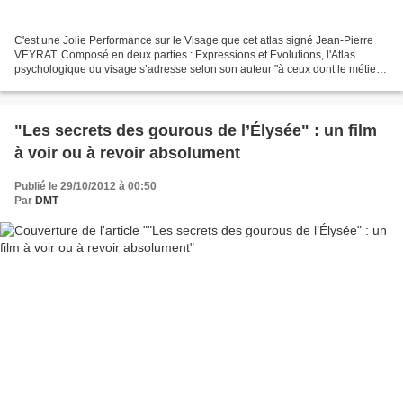
C'est une Jolie Performance sur le Visage que cet atlas signé Jean-Pierre
VEYRAT. Composé en deux parties : Expressions et Evolutions, l'Atlas
psychologique du visage s’adresse selon son auteur "à ceux dont le métier
est d’observer les gens, mais aussi...
"Les secrets des gourous de l’Élysée" : un film
à voir ou à revoir absolument
Publié le 29/10/2012 à 00:50
Par
DMT