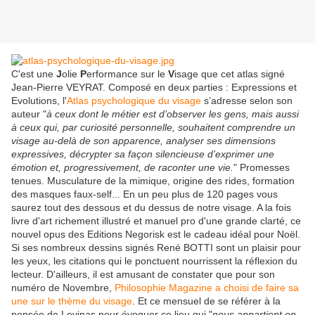
C'est une
J
olie
P
erformance sur le
V
isage que cet atlas signé
Jean-Pierre VEYRAT. Composé en deux parties : Expressions et
Evolutions, l'
Atlas psychologique du visage
s’adresse selon son
auteur "
à ceux dont le métier est d’observer les gens, mais aussi
à ceux qui, par curiosité personnelle, souhaitent comprendre un
visage au-delà de son apparence, analyser ses dimensions
expressives, décrypter sa façon silencieuse d’exprimer une
émotion et, progressivement, de raconter une vie.
" Promesses
tenues. Musculature de la mimique, origine des rides, formation
des masques faux-self... En un peu plus de 120 pages vous
saurez tout des dessous et du dessus de notre visage. A la fois
livre d'art richement illustré et manuel pro d'une grande clarté, ce
nouvel opus des Editions Negorisk est le cadeau idéal pour Noël.
Si ses nombreux dessins signés René BOTTI sont un plaisir pour
les yeux, les citations qui le ponctuent nourrissent la réflexion du
lecteur. D'ailleurs, il est amusant de constater que pour son
numéro de Novembre,
Philosophie Magazine a choisi de faire sa
une sur le thème du visage
. Et ce mensuel de se référer à la
pensée de Levinas pour évoquer ce lieu qui "
nous appartient en