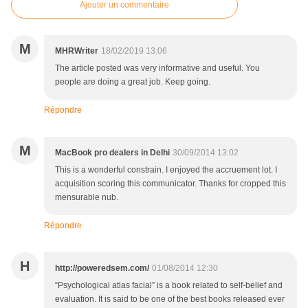
Ajouter un commentaire
M
MHRWriter
18/02/2019 13:06
The article posted was very informative and useful. You
people are doing a great job. Keep going.
Répondre
M
MacBook pro dealers in Delhi
30/09/2014 13:02
This is a wonderful constrain. I enjoyed the accruement lot. I
acquisition scoring this communicator. Thanks for cropped this
mensurable nub.
Répondre
H
http://poweredsem.com/
01/08/2014 12:30
“Psychological atlas facial” is a book related to self-belief and
evaluation. It is said to be one of the best books released ever