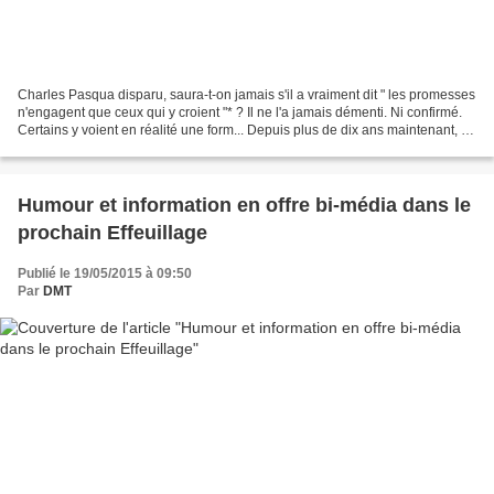
Charles Pasqua disparu, saura-t-on jamais s'il a vraiment dit " les promesses
n'engagent que ceux qui y croient "* ? Il ne l'a jamais démenti. Ni confirmé.
Certains y voient en réalité une form... Depuis plus de dix ans maintenant, je
cite lors de mes...
Humour et information en offre bi-média dans le
prochain Effeuillage
Publié le 19/05/2015 à 09:50
Par
DMT