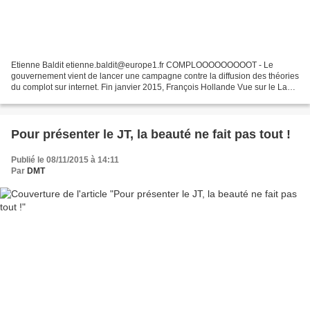
Etienne Baldit etienne.baldit@europe1.fr COMPLOOOOOOOOOT - Le
gouvernement vient de lancer une campagne contre la diffusion des théories
du complot sur internet. Fin janvier 2015, François Hollande Vue sur le Lab
d'Europe1, cette vidéo est tout à l'honneur...
Pour présenter le JT, la beauté ne fait pas tout !
Publié le 08/11/2015 à 14:11
Par
DMT