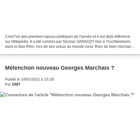
C'est l'un des premiers lapsus politiques de l'année et il est déjà référencé
sur Wikipédia. Il a été commis par Nicolas SARKOZY hier à Truchtersheim,
dans le Bas-Rhin, lors de ses voeux au monde rural. Rien de bien méchant.
Une vérité même, diraient...
Mélenchon nouveau Georges Marchais ?
Publié le 10/01/2011 à 15:26
Par
DMT