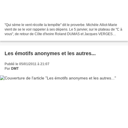
"Qui sème le vent récolte la tempête" dit le proverbe. Michèle Alliot-Marie
vient de se le voir rappeler à ses dépens. Le 5 janvier, sur le plateau de "C à
vous", de retour de Côte d'Ivoire Roland DUMAS et Jacques VERGES
étaient invités à réagir aux propos...
Les émotifs anonymes et les autres...
Publié le 05/01/2011 à 21:07
Par
DMT