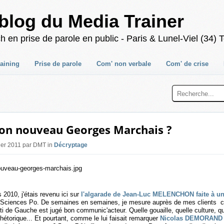
blog du Media Trainer
 prise de parole en public - Paris & Lunel-Viel (34) T
raining
Prise de parole
Com' non verbale
Com' de crise
on nouveau Georges Marchais ?
vier 2011 par DMT in
Décryptage
2010, j'étais revenu ici sur
l'algarade de Jean-Luc MELENCHON faite à un
Sciences Po. De semaines en semaines, je mesure auprès de mes clients c
ti de Gauche est jugé bon communic'acteur. Quelle gouaille, quelle culture, q
rhétorique... Et pourtant, comme le lui faisait remarquer
Nicolas DEMORAND l