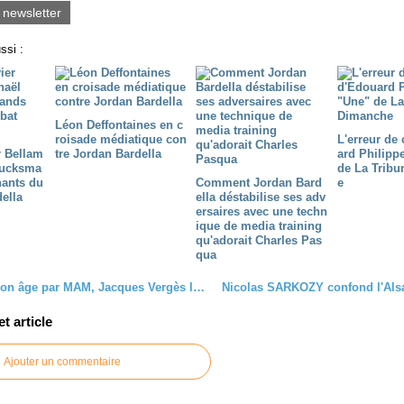
a newsletter
ssi :
Léon Deffontaines en c
roisade médiatique con
L'erreur de
r Bellam
tre Jordan Bardella
ard Philipp
lucksma
de La Trib
ants du
Comment Jordan Bard
e
della
ella déstabilise ses adv
ersaires avec une techn
ique de media training
qu'adorait Charles Pas
qua
Attaqué sur son âge par MAM, Jacques Vergès lui répond en évoquant sa ménopause !
 article
Ajouter un commentaire