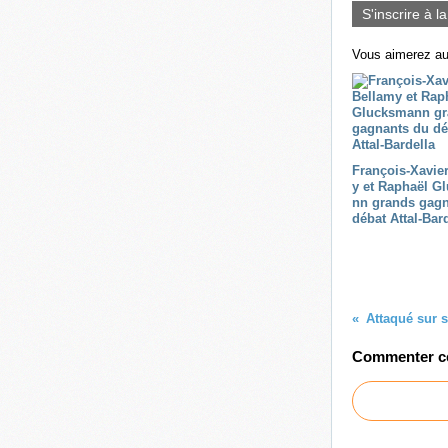
S'inscrire à l
Vous aimerez au
François-Xavie
y et Raphaël G
nn grands gagn
débat Attal-Bar
Commenter cet