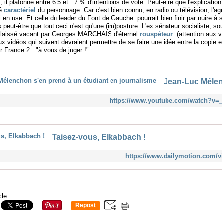
, il plafonne entre 6.5 et 7 % d'intentions de vote. Peut-être que l'explication
té
caractériel
du personnage. Car c'est bien connu, en radio ou télévision, l'ag
ui en use. Et celle du leader du Font de Gauche pourrait bien finir par nuire à
 peut-être que tout ceci n'est qu'une (im)posture. L'ex sénateur socialiste, so
le laissé vacant par Georges MARCHAIS d'éternel
rouspéteur
(attention aux ve
 vidéos qui suivent devraient permettre de se faire une idée entre la copie et l
 France 2 : "à vous de juger !"
https://www.youtube.com/watch?v=
Taisez-vous, Elkabbach !
https://www.dailymotion.com/
cle
Repost
0