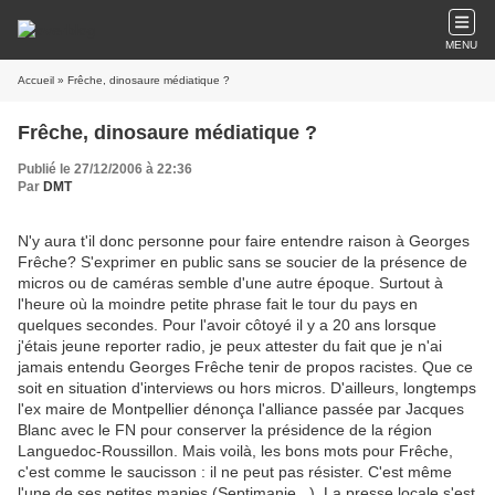
MENU
Accueil
» Frêche, dinosaure médiatique ?
Frêche, dinosaure médiatique ?
Publié le 27/12/2006 à 22:36
Par
DMT
N'y aura t'il donc personne pour faire entendre raison à Georges
Frêche? S'exprimer en public sans se soucier de la présence de
micros ou de caméras semble d'une autre époque. Surtout à
l'heure où la moindre petite phrase fait le tour du pays en
quelques secondes. Pour l'avoir côtoyé il y a 20 ans lorsque
j'étais jeune reporter radio, je peux attester du fait que je n'ai
jamais entendu Georges Frêche tenir de propos racistes. Que ce
soit en situation d'interviews ou hors micros. D'ailleurs, longtemps
l'ex maire de Montpellier dénonça l'alliance passée par Jacques
Blanc avec le FN pour conserver la présidence de la région
Languedoc-Roussillon. Mais voilà, les bons mots pour Frêche,
c'est comme le saucisson : il ne peut pas résister. C'est même
l'une de ses petites manies (Septimanie...). La presse locale s'est