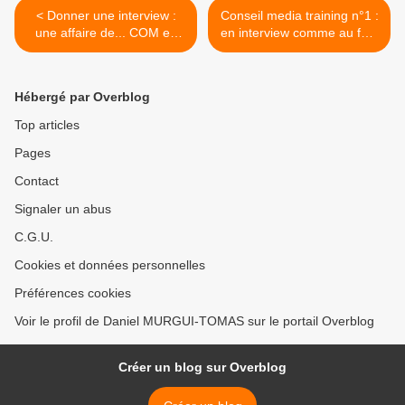
< Donner une interview :
Conseil media training n°1 :
une affaire de... COM en
en interview comme au foot
media training
allez droit au but >
Hébergé par Overblog
Top articles
Pages
Contact
Signaler un abus
C.G.U.
Cookies et données personnelles
Préférences cookies
Voir le profil de Daniel MURGUI-TOMAS sur le portail Overblog
Créer un blog sur Overblog