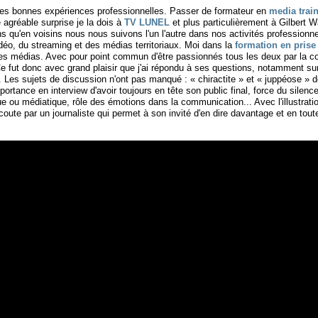
 des bonnes expériences professionnelles. Passer de formateur en
media trai
 agréable surprise je la dois à
TV LUNEL
et plus particulièrement à Gilbert
ns qu'en voisins nous nous suivons l'un l'autre dans nos activités professionne
vidéo, du streaming et des médias territoriaux. Moi dans la
formation en prise
es médias. Avec pour point commun d'être passionnés tous les deux par la c
Ce fut donc avec grand plaisir que j'ai répondu à ses questions, notamment s
. Les sujets de discussion n'ont pas manqué : « chiractite » et « juppéose » d
portance en interview d'avoir toujours en tête son public final, force du silence
ue ou médiatique, rôle des émotions dans la communication... Avec l'illustrati
écoute par un journaliste qui permet à son invité d'en dire davantage et en tout