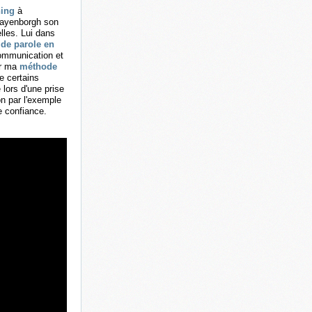
ning
à
 Wayenborgh son
lles. Lui dans
 de parole en
ommunication et
ur ma
méthode
e certains
 lors d'une prise
on par l'exemple
e confiance.