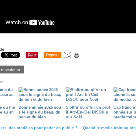
cle
Repost
0
a newsletter
ssi :
ne du me
Bonne année 2026 sou
S'offrir ou offrir un prof
Cap franchi
se au sh
s le signe du beau, du
il Arc-En-Ciel DISC© p
onnés sur l
bon et du bien
our Noël
media train
eurs, des modèles pour parler en public ?
Quand le media training insp