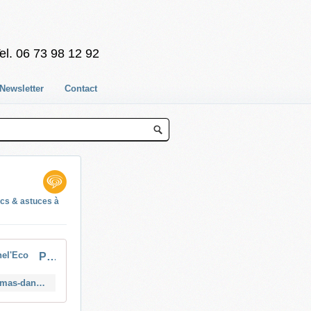
el. 06 73 98 12 92
Newsletter
Contact
ucs & astuces à
Prendre la parole pour convaincre : les conseils de Daniel Murgui-Tomas dans Lunel'Eco
https://tvlunel.fr/prendre-la-parole-pour-convaincre-les-conseils-de-daniel-murgui-tomas-dans-luneleco/