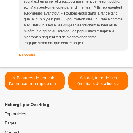
social,extrémisme religieux,pourrissement de l’esprit public…
etc. Mais peut-on encore parler d’ « élites » ? Ils représentent
eux-mêmes avant tout. « Roulons-nous dans la fange tant
que le loup n’y est pas…. »pourrait-on dire.En France comme
aux Etats-Unis les élites dirigeantes touchent le fond où la
misère le dispute au sordide.Les populismes trumpien &
macronien risquent fort de s’achever en farce
tragique.Vivement que cela change !
Répondre
< Postures de pouvoir :
À l'oral, faire de ses
l'annonce trop rapide d'une
émotions des alliées >
imposture ?
Hébergé par Overblog
Top articles
Pages
Contact