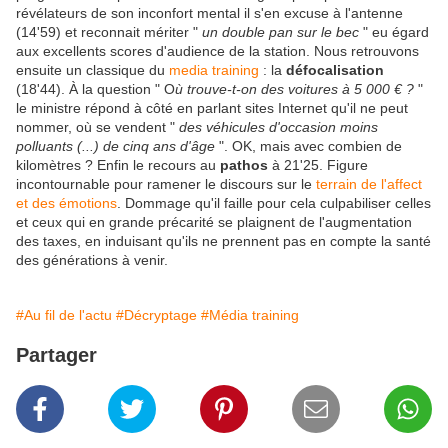
révélateurs de son inconfort mental il s'en excuse à l'antenne
(14'59)
et reconnait mériter "
un double pan sur le bec
" eu égard
aux excellents scores d'audience de la station. Nous retrouvons
ensuite un classique du
media training
: la
défocalisation
(18'44). À la question " O
ù trouve-t-on des voitures à 5 000 € ?
"
le ministre répond à côté en parlant sites Internet qu'il ne peut
nommer, où se vendent "
des véhicules d'occasion moins
polluants (...) de cinq ans d'âge
". OK, mais avec combien de
kilomètres ? Enfin le recours au
pathos
à 21'25. Figure
incontournable pour ramener le discours sur le
terrain de l'affect
et des émotions
. Dommage qu'il faille pour cela culpabiliser celles
et ceux qui en grande précarité se plaignent de l'augmentation
des taxes, en induisant qu'ils ne prennent pas en compte la santé
des générations à venir.
#Au fil de l'actu
#Décryptage
#Média training
Partager