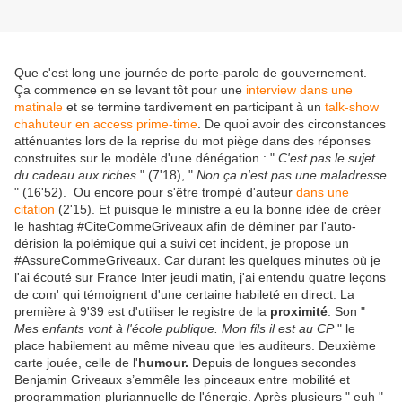
Que c'est long une journée de porte-parole de gouvernement.
Ça commence en se levant tôt pour une
interview dans une
matinale
et se termine tardivement en participant à un
talk-show
chahuteur en access prime-time
. De quoi avoir des circonstances
atténuantes lors de la reprise du mot piège dans des réponses
construites sur le modèle d'une dénégation : "
C'est pas le sujet
du cadeau aux riches
" (7'18), "
Non ça n'est pas une maladresse
" (16'52). Ou encore pour s'être trompé d'auteur
dans une
citation
(2'15). Et puisque le ministre a eu la bonne idée de créer
le hashtag #CiteCommeGriveaux afin de déminer par l'auto-
dérision la polémique qui a suivi cet incident, je propose un
#AssureCommeGriveaux. Car durant les quelques minutes où je
l'ai écouté sur France Inter jeudi matin, j'ai entendu quatre leçons
de com' qui témoignent d'une certaine habileté en direct. La
première à 9'39 est d'utiliser le registre de la
proximité
. Son "
Mes enfants vont à l'école publique. Mon fils il est au CP
" le
place habilement au même niveau que les auditeurs. Deuxième
carte jouée, celle de l'
humour.
Depuis de longues secondes
Benjamin Griveaux s’emmêle les pinceaux entre mobilité et
programmation pluriannuelle de l'énergie. Après plusieurs " euh "