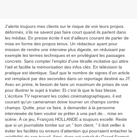
J'alerte toujours mes clients sur le risque de voir leurs propos
déformés, s'ils ne savent pas faire court quand ils parlent dans
les médias. En presse écrite il est d'ailleurs courant de parler de
mise en forme des propos tenus. Un rédacteur ayant pour
mission de rendre une interview plus digeste, en réduisant par
exemple les termes techniques et en privilégiant les passages
concrets. Sans compter l'emploi d'une titraille incitative qui attire
l'œil et facilite la mémorisation des infos clés. En télévision la
pratique est identique. Sauf que le nombre de signes d'un article
est remplacé par des secondes dans un reportage destiné au JT.
Avec en prime, le besoin de faire un maximum de prises de vue
pour illustrer le sujet à traiter. Et c'est là que le bas blesse.
L'écriture TV reprenant les codes cinématographiques, il est
courant qu'un cameraman doive tourner un champs contre
champs. Quitte, pour ce faire, à demander à la personne
interviewée de bien vouloir se prêter à une part de... mise en
scène. À ce jeu, François HOLLANDE a toujours excellé. Reste
que si un journaliste tombe sur un " bon client, " il doit veiller à
éviter les facilités ou erreurs d'attention qui pourraient entacher la
crédibilité de son travail. Ainsi, dans cet extrait du Grand Format