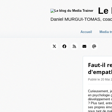
Le 
Daniel MURGUI-TOMAS, coach en
Accueil
Media t
Faut-il 
d'empath
Publié le 20 Mai
Curieusement, je
en psychologie g
développement du
? Plus tard, entr
ses propres émot
nous tant de m