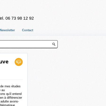
el. 06 73 98 12 92
Newsletter
Contact
euve
rs de mes études
e au
ons qu'il entend
en à différencier
 adulte avons-
oblématique