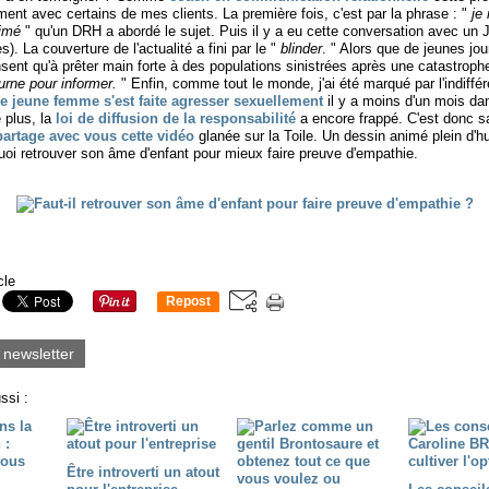
ement avec certains de mes clients. La première fois, c'est par la phrase : "
je
aimé
" qu'un DRH a abordé le sujet. Puis il y a eu cette conversation avec un J
). La couverture de l'actualité a fini par le "
blinder
. " Alors que de jeunes jou
sent qu'à prêter main forte à des populations sinistrées après une catastrophe 
ourne pour informer.
" Enfin, comme tout le monde, j'ai été marqué par l'indiffé
e jeune femme s'est faite agresser sexuellement
il y a moins d'un mois da
e plus, la
loi de diffusion de la responsabilité
a encore frappé. C'est donc s
partage avec vous cette vidéo
glanée sur la Toile. Un dessin animé plein d'h
oi retrouver son âme d'enfant pour mieux faire preuve d'empathie.
cle
Repost
0
a newsletter
ssi :
Être introverti un atout