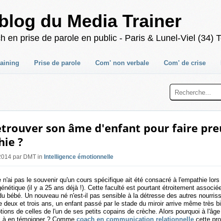
blog du Media Trainer
 prise de parole en public - Paris & Lunel-Viel (34) T
raining
Prise de parole
Com' non verbale
Com' de crise
retrouver son âme d'enfant pour faire pr
ie ?
 2014 par DMT in
Intelligence émotionnelle
 n'ai pas le souvenir qu'un cours spécifique ait été consacré à l'empathie lo
énétique (il y a 25 ans déjà !). Cette faculté est pourtant étroitement associé
 bébé. Un nouveau né n'est-il pas sensible à la détresse des autres nourriss
e deux et trois ans, un enfant passé par le stade du miroir arrive même très bi
ions de celles de l'un de ses petits copains de crèche. Alors pourquoi à l'âge
al à en témoigner ? Comme
coach en communication relationnelle
cette pr