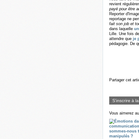
revient régulièr
payé pour être 
Reporter d'Images
reportage ne pen
fait son job et t
dans laquelle
un
Lille. Une fois d
attendre que
je 
pédagogie. De qu
Partager cet arti
S'inscrire à l
Vous aimerez au