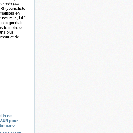
 ne suis pas
RI (Journaliste
rnalistes en
naturelle, lui "
rence générale
ns le métro de
ans plus
umour et de