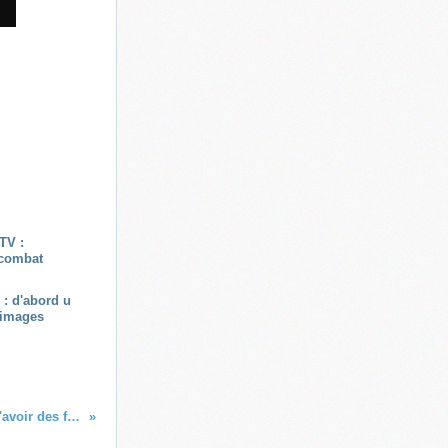
 : d'abord u
'images
Ce coussin qui n'a pas empêché le président SARKOZY d'avoir des faux airs de petit Nicolas