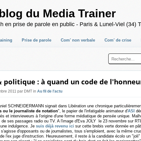
blog du Media Trainer
 prise de parole en public - Paris & Lunel-Viel (34) T
raining
Prise de parole
Com' non verbale
Com' de crise
 politique : à quand un code de l'honneu
mbre 2011 par DMT in
Au fil de l'actu
Daniel SCHNEIDERMANN signait dans Libération une chronique particulièreme
s ou le journaliste de notation
", le papier de l'infatigable animateur d'
ASI
dé
tés et intervieweurs à l'origine d'une forme médiatique de pensée unique. Malh
s de ses passages radio ou TV. A l'image d'Eva JOLY le 23 novembre sur RTL,
cune indulgence. Je
suis déjà revenu ici
sur cette brebis verte donnée en pâ
il s'agisse d'opposants ou de journalistes, tous s'emploient, avec la même cruau
de l'ex juge d'instruction. Heureusement, il reste à la candidate écolo un "joli"