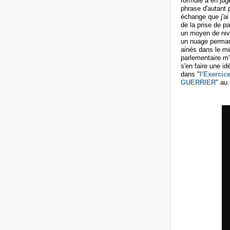
formule à en juge
phrase d'autant 
échange que j'ai
de la prise de pa
un moyen de nivel
un nuage permane
ainés dans le mé
parlementaire m'o
s'en faire une 
dans "
l'Exercice
GUERRIER
" au