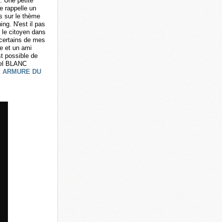
". Une petite
e rappelle un
s sur le thème
ing. N'est il pas
r le citoyen dans
 certains de mes
re et un ami
st possible de
hel BLANC
 ARMURE DU