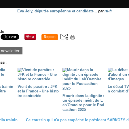
Eva Joly, députée européenne et candidate...
par
rtl-fr
cle
Repost
0
a newsletter
ssi :
 trainin
Vient de paraitre : JFK
Le débat TV
âtre
et la France - Une histo
n combat d
ire contrariée
Mourir dans la dignité :
un épisode inédit du L
ab'Oratoire pour le Pod
casthon 2025
Leçon de media training express !