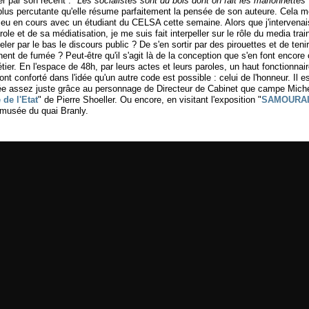
r par son récent : "
Les socialistes sont du bois dont on fait les marionnettes
plus percutante qu'elle résume parfaitement la pensée de son auteure. Cela m
 eu en cours avec un étudiant du CELSA cette semaine. Alors que j'intervenai
role et de sa médiatisation, je me suis fait interpeller sur le rôle du media train
er par le bas le discours public ? De s'en sortir par des pirouettes et de teni
nt de fumée ? Peut-être qu'il s'agit là de la conception que s'en font encore
tier. En l'espace de 48h, par leurs actes et leurs paroles, un haut fonctionnai
nt conforté dans l'idée qu'un autre code est possible : celui de l'honneur. Il e
idée assez juste grâce au personnage de Directeur de Cabinet que campe Mic
 de l'Etat
" de Pierre Shoeller. Ou encore, en visitant l'exposition "
SAMOURAI
 musée du quai Branly.