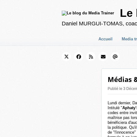
Le 
Daniel MURGUI-TOMAS, coach en
Accueil
Media t
Médias &
Publié le 3 Déce
Lundi dernier, 
Intitulé "
Aphaty'
codes entre invi
maîtrise pas lor
bénéficiera d'au
la politique. Qu'
de "l'innocence" 