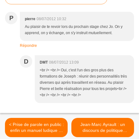
P
pierre
08/07/2012 10:32
Au plaisir de te revoir lors du prochain stage chez Jo. On y
apprend, on y échange, on s'y instruit mutuellement.
Répondre
D
DMT
08/07/2012 13:09
<br /> <br /> Oui, c'est l'un des gros plus des
formations de Joseph : réunir des personnalités très
diverses qui après travaillent en réseau. Au plaisir
Pierre et belle réalisation pour tous tes projets<br />
<br /> <br /> <br /> <br />
< Prise de parole en public :
Jean-Marc Ayrault : un
enfin un manuel ludique et
discours de politique
généreux
générale plus scolaire que