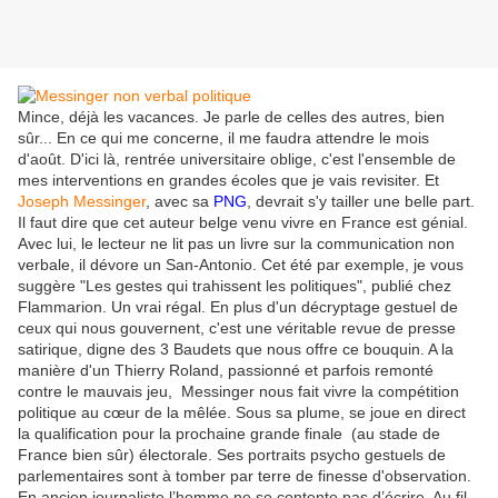
Mince, déjà les vacances. Je parle de celles des autres, bien
sûr... En ce qui me concerne, il me faudra attendre le mois
d'août. D'ici là, rentrée universitaire oblige, c'est l'ensemble de
mes interventions en grandes écoles que je vais revisiter. Et
Joseph Messinger
, avec sa
PNG
, devrait s'y tailler une belle part.
Il faut dire que cet auteur belge venu vivre en France est génial.
Avec lui, le lecteur ne lit pas un livre sur la communication non
verbale, il dévore un San-Antonio. Cet été par exemple, je vous
suggère "Les gestes qui trahissent les politiques", publié chez
Flammarion. Un vrai régal. En plus d'un décryptage gestuel de
ceux qui nous gouvernent, c'est une véritable revue de presse
satirique, digne des 3 Baudets que nous offre ce bouquin. A la
manière d'un Thierry Roland, passionné et parfois remonté
contre le mauvais jeu,
Messinger nous fait vivre la compétition
politique au cœur de la mêlée. Sous sa plume, se joue en direct
la qualification pour la prochaine grande finale
(au stade de
France bien sûr) électorale. Ses portraits psycho gestuels de
parlementaires sont à tomber par terre de finesse d'observation.
En ancien journaliste l’homme ne se contente pas d’écrire. Au fil