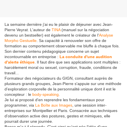
La semaine dernière j'ai eu le plaisir de déjeuner avec Jean-
Pierre Veyrat. L'auteur de
T
INA
(manuel sur la négociation
devenu un bestseller) est également le créateur de l'
Analyse
Morpho Gestuelle
. Sa capacité à renouveler son offre de
formation au comportement observable me bluffe à chaque fois.
Son dernier contenu pédagogique concerne un sujet
incontournable en entreprise :
La conduite d'une audition
d'alerte éthique
. Il faut dire que ses applications sont multiples :
harcèlement moral ou sexuel, corruption, fraude, conditions de
travail...
Formateur des négociateurs du GIGN, consultant auprès de
plusieurs grands groupes, Jean-Pierre s'appuie sur une méthode
d’exploration corporelle de la personnalité unique dont il est le
concepteur : le
body-speaking
.
Je lui ai proposé d'en reprendre les fondamentaux pour
programmer, via
La Boîte aux Images
, une session inter-
entreprises sur Montpellier et Paris. Consacrée aux techniques
d'observation active des postures, gestes et mimiques, elle
pourrait durer une journée.
Banco m'a t-il répondu. C'est ainsi qu'est née l'idée d'une