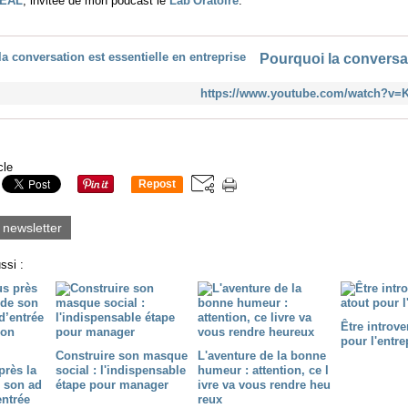
EAL
, invitée de mon podcast le
Lab'Oratoire
.
https://www.youtube.com/watch?v=
cle
Repost
0
a newsletter
ssi :
Être introve
pour l'entre
Construire son masque
L'aventure de la bonne
près la
social : l'indispensable
humeur : attention, ce l
e son ad
étape pour manager
ivre va vous rendre heu
entrée
reux