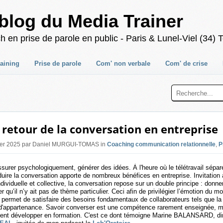
blog du Media Trainer
 prise de parole en public - Paris & Lunel-Viel (34) T
raining
Prise de parole
Com' non verbale
Com' de crise
 retour de la conversation en entreprise
rier 2025 par Daniel MURGUI-TOMAS in
Coaching communication relationnelle
,
P
ssurer psychologiquement, générer des idées. À l'heure où le télétravail sépare 
oduire la conversation apporte de nombreux bénéfices en entreprise. Invitation 
ndividuelle et collective, la conversation repose sur un double principe : donn
er qu’il n’y ait pas de thème particulier. Ceci afin de privilégier l’émotion du
permet de satisfaire des besoins fondamentaux de collaborateurs tels que l
 d'appartenance. Savoir converser est une compétence rarement enseignée, m
vent développer en formation. C'est ce dont témoigne Marine BALANSARD, dir