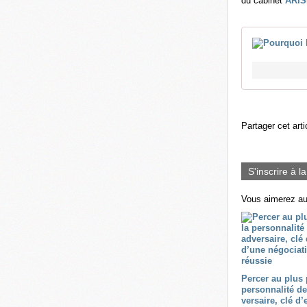
du cabinet
ARIS
Partager cet arti
S'inscrire à l
Vous aimerez au
Percer au plus 
personnalité d
versaire, clé d’