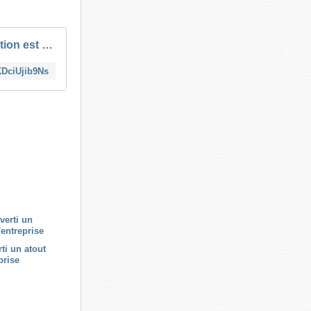
Pourquoi la conversation est essentielle en entreprise
KDciUjib9Ns
rti un atout
prise