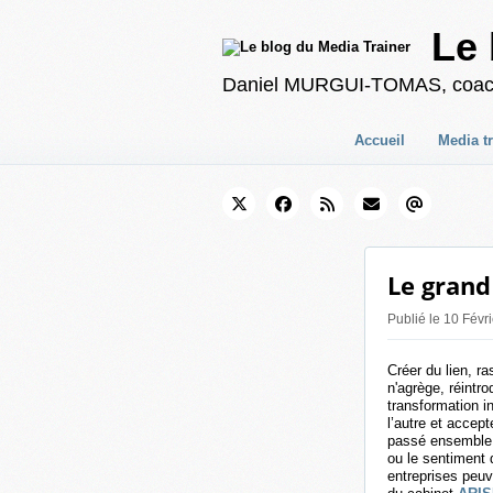
Le 
Daniel MURGUI-TOMAS, coach en
Accueil
Media t
Le grand
Publié le 10 Fév
Créer du lien, ra
n'agrège, réintr
transformation i
l’autre et accept
passé ensemble 
ou le sentiment
entreprises peu