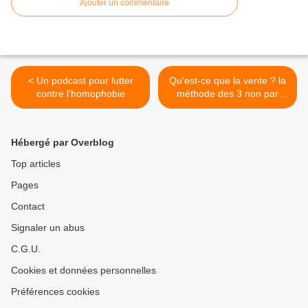
Ajouter un commentaire
< Un podcast pour lutter
Qu’est-ce que la vente ? la
contre l'homophobie
méthode des 3 non par
Jean-Pierre VEYRAT >
Hébergé par Overblog
Top articles
Pages
Contact
Signaler un abus
C.G.U.
Cookies et données personnelles
Préférences cookies