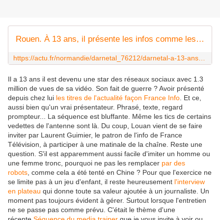
Rouen. À 13 ans, il présente les infos comme les stars... et se fait repérer par France TV
https://actu.fr/normandie/darnetal_76212/darnetal-a-13-ans-il-presente-les-infos-comme-les-stars-et-se-fait-reperer-par-france-tv_44321096.html
Il a 13 ans il est devenu une star des réseaux sociaux avec 1.3
million de vues de sa vidéo. Son fait de guerre ? Avoir présenté
depuis chez lui
les titres de l'actualité façon France Info
. Et ce,
aussi bien qu'un vrai présentateur. Phrasé, texte, regard
prompteur... La séquence est bluffante. Même les tics de certains
vedettes de l'antenne sont là. Du coup, Louan vient de se faire
inviter par Laurent Guimier, le patron de l'info de France
Télévision, à participer à une matinale de la chaîne. Reste une
question. S'il est apparemment aussi facile d'imiter un homme ou
une femme tronc, pourquoi ne pas les remplacer
par des
robots
, comme cela a été tenté en Chine ? Pour que l'exercice ne
se limite pas à un jeu d'enfant, il reste heureusement
l'interview
en plateau
qui donne toute sa valeur ajoutée à un journaliste. Un
moment pas toujours évident à gérer. Surtout lorsque l'entretien
ne se passe pas comme prévu. C'était le thème d'une
récente
Séquence du media trainer
que je vous invite à voir ou