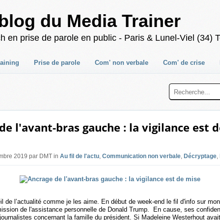
blog du Media Trainer
 prise de parole en public - Paris & Lunel-Viel (34) T
raining
Prise de parole
Com' non verbale
Com' de crise
de l'avant-bras gauche : la vigilance est 
embre 2019 par DMT in
Au fil de l'actu
,
Communication non verbale
,
Décryptage
,
œil de l’actualité comme je les aime. En début de week-end le fil d'info sur m
mission de l'assistance personnelle de Donald Trump. En cause, ses confide
s journalistes concernant la famille du président. Si Madeleine Westerhout ava