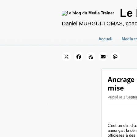
Le 
Daniel MURGUI-TOMAS, coach en
Accueil
Media t
Ancrage 
mise
Publié le 1 Sept
C'est un clin d’
annonçait la dé
officielles à de