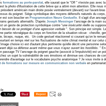
es
formations au porte-parolat,
elle saurait que le "Off " n'existe pas avec la
st la photo d'illustration de cette brève qui a attiré mon attention. Elle nous 
u président américain main droite posée ventralement (devant) sur l'avant-bra
essus du poignet. Siège symbolique des moyens défensifs naturels du corps, 
er est son bouclier en
Programmation Neuro Gestuelle
. Il s'agit d'un ancra
frains gestuels alternatifs. D'après
Joseph Messinger
l’ancrage de la main su
est un geste de protection symbolique contre "
une insécurité réelle ou suppos
 un besoin de se protéger d’une agression verbale
". Son principe est simple. 
ne partie névralgique du corps en fonction de la situation vécue : cheville, ge
e, biceps, nuque, etc. Un code gestuel réactionnel si courant qu’on le remar
pourtant en temps réel sur les fluctuations de notre climat mental et sur celui 
'image choisie ici est d'autant plus pertinente qu'elle décrit une personne selo
arant déjà sa défense avant même que vous n’ayez ouvert les hostilités.
" E
'un passage TV l’ancrage du poignet gauche (associé à l'impulsivité) est un poin
chez un sujet la vulnérabilité de ses émotions et diminue ses chances de co
rendre d'avantage sur le vocabulaire psycho anatomique ? Je vous invite à 
 et de formations sur mesure en communication non verbale
en partenariat
cle
Repost
0
a newsletter