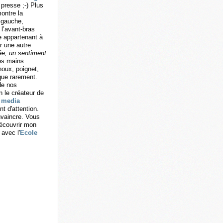
 presse ;-) Plus
montre la
s gauche,
l’avant-bras
ge appartenant à
r une autre
ée, un sentiment
Les mains
noux, poignet,
que rarement.
de nos
n le créateur de
n
media
t d'attention.
nvaincre. Vous
découvrir mon
 avec l'
Ecole