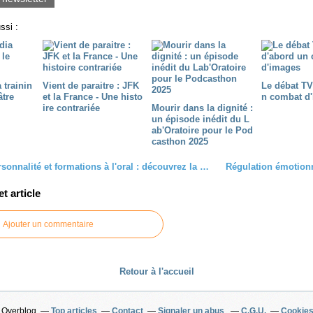
ssi :
 trainin
Vient de paraitre : JFK
Le débat TV
âtre
et la France - Une histo
n combat d
ire contrariée
Mourir dans la dignité :
un épisode inédit du L
ab'Oratoire pour le Pod
casthon 2025
Profils de personnalité et formations à l'oral : découvrez la méthode Arc-En-Ciel DISC
 article
Ajouter un commentaire
Retour à l'accueil
l Overblog
Top articles
Contact
Signaler un abus
C.G.U.
Cookies