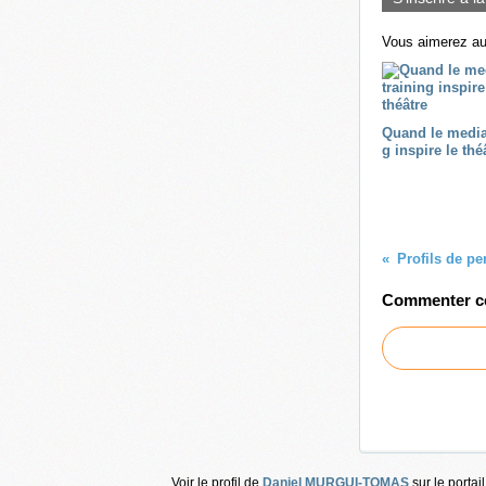
Vous aimerez au
Quand le media
g inspire le thé
Commenter cet
Voir le profil de
Daniel MURGUI-TOMAS
sur le portai