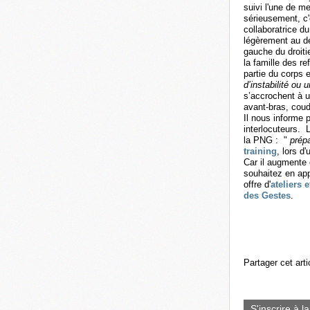
suivi l'une de m
sérieusement, c'e
collaboratrice d
légèrement au d
gauche du droiti
la famille des re
partie du corps 
d’instabilité ou
s’accrochent à u
avant-bras, coud
Il nous informe 
interlocuteurs. L
la PNG : "
prép
training
, lors d
Car il augmente 
souhaitez en app
offre d'
ateliers
des Gestes
.
Partager cet arti
S'inscrire à l