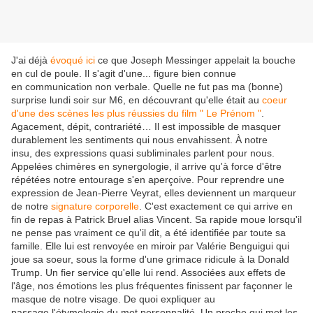
J'ai déjà
évoqué ici
ce que Joseph Messinger appelait la bouche
en cul de poule. Il s'agit d'une... figure bien connue
en communication non verbale. Quelle ne fut pas ma (bonne)
surprise lundi soir sur M6, en découvrant qu'elle était au
coeur
d'une des scènes les plus réussies du film " Le Prénom "
.
Agacement, dépit, contrariété… Il est impossible de masquer
durablement les sentiments qui nous envahissent. À notre
insu, des expressions quasi subliminales parlent pour nous.
Appelées chimères en synergologie, il arrive qu'à force d'être
répétées notre entourage s'en aperçoive. Pour reprendre une
expression de Jean-Pierre Veyrat, elles deviennent un marqueur
de notre
signature corporelle
. C'est exactement ce qui arrive en
fin de repas à Patrick Bruel alias Vincent. Sa rapide moue lorsqu'il
ne pense pas vraiment ce qu'il dit, a été identifiée par toute sa
famille. Elle lui est renvoyée en miroir par Valérie Benguigui qui
joue sa soeur, sous la forme d'une grimace ridicule à la Donald
Trump. Un fier service qu'elle lui rend. Associées aux effets de
l'âge, nos émotions les plus fréquentes finissent par façonner le
masque de notre visage. De quoi expliquer au
passage l'étymologie du mot personnalité. Un proche qui met les