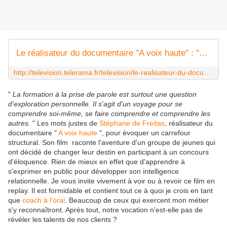
Le réalisateur du documentaire "A voix haute" : "L'éloquence, ce n'est pas inné pour tout le monde"
http://television.telerama.fr/television/le-realisateur-du-documentaire-a-voix-haute-l-eloquence-ce-n-est-pas-inne-pour-tout-le-monde,149679.php
"
La formation à la prise de parole est surtout une question
d'exploration personnelle. Il s'agit d'un voyage pour se
comprendre soi-même, se faire comprendre et comprendre les
autres.
" Les mots justes de
Stéphane de Freitas
, réalisateur du
documentaire "
A voix haute
", pour évoquer un carrefour
structural. Son film raconte l'aventure d'un groupe de jeunes qui
ont décidé de changer leur destin en participant à un concours
d'éloquence. Rien de mieux en effet que d'apprendre à
s'exprimer en public pour développer son intelligence
relationnelle. Je vous invite vivement à voir ou à revoir ce film en
replay. Il est formidable et contient tout ce à quoi je crois en tant
que
coach à l'oral
. Beaucoup de ceux qui exercent mon métier
s'y reconnaîtront. Après tout, notre vocation n'est-elle pas de
révéler les talents de nos clients ?