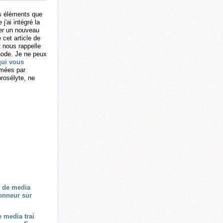
les éléments que
j'ai intégré la
ner un nouveau
 cet article de
t nous rappelle
hode. Je ne peux
qui vous
imées par
prosélyte, ne
e media trai