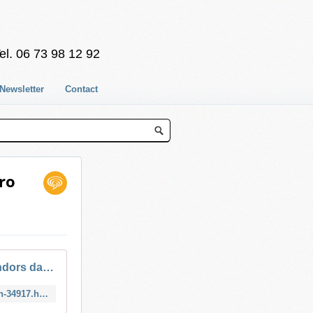
el. 06 73 98 12 92
Newsletter
Contact
ro
Pourquoi je m'endors dans cette position ? - Biba Magazine
https://www.bibamagazine.fr/lifestyle/sante/pourquoi-je-mendors-dans-cette-position-34917.html