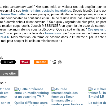
le, c'est exactement moi."
Hier après-midi, un visiteur s'est dit stupéfait par 
personnalité ses
trois refrains gestuels invariables
. Depuis bientôt 3 ans que 
 Neuro Gestuelle
dans ma pratique, je me félicite du temps gagné pour cer
ment pour booster sa confiance en lui. Je ne résiste donc pas à mettre en ligne
re à dormir debout diront certains ? Sauf qu'à y regarder de plus près, ce pos
 la relation corps esprit. Joseph MESSINGER en ayant fait le cœur de sa mét
u'un maximum d'entre vous la découvre. Que se soit en lisant "
Ces gestes 
ie
" ou en participant à l'une des
formations
que j'organise sur ce thème, an
SINGER
. Mais attention, en terme de position dans le lit, même si j'ai un côté 
moi pour adopter ici celle du missionnaire ;-)
cle
Repost
0
a newsletter
ssi :
: son m
Quelle différence entre
Le métier d