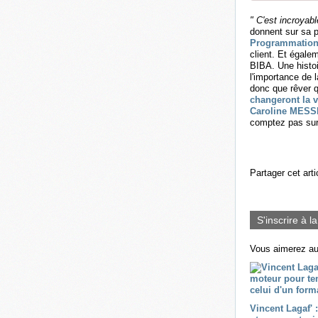
" C'est incroyab
donnent sur sa 
Programmation
client. Et égale
BIBA. Une histoi
l'importance de
donc que rêver q
changeront la v
Caroline MES
comptez pas sur 
Partager cet arti
S'inscrire à l
Vous aimerez au
Vincent Lagaf' 