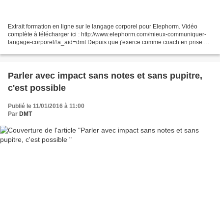
Extrait formation en ligne sur le langage corporel pour Elephorm. Vidéo
complète à télécharger ici : http://www.elephorm.com/mieux-communiquer-
langage-corporel#a_aid=dmt Depuis que j'exerce comme coach en prise de
parole, j'en ai vu des gestes mécaniques....
Parler avec impact sans notes et sans pupitre,
c'est possible
Publié le 11/01/2016 à 11:00
Par
DMT