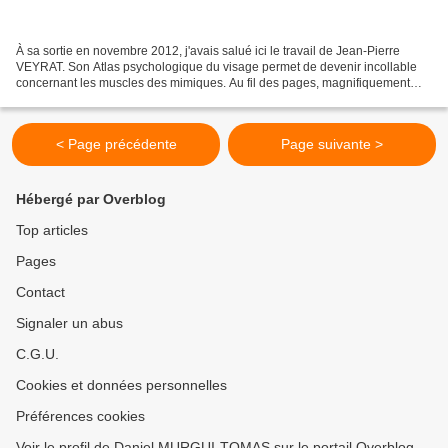
À sa sortie en novembre 2012, j'avais salué ici le travail de Jean-Pierre
VEYRAT. Son Atlas psychologique du visage permet de devenir incollable
concernant les muscles des mimiques. Au fil des pages, magnifiquement
illustrées par René Botti, nous sont...
< Page précédente
Page suivante >
Hébergé par Overblog
Top articles
Pages
Contact
Signaler un abus
C.G.U.
Cookies et données personnelles
Préférences cookies
Voir le profil de Daniel MURGUI-TOMAS sur le portail Overblog