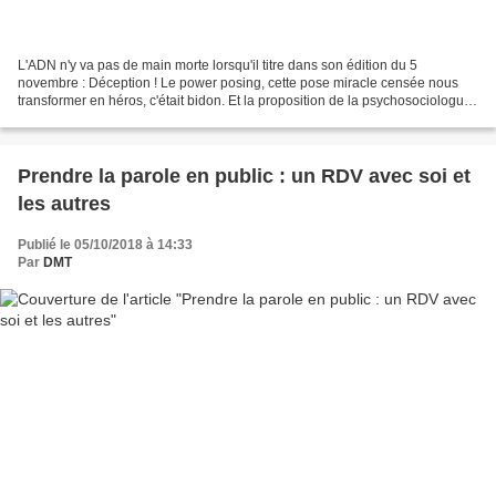
L'ADN n'y va pas de main morte lorsqu'il titre dans son édition du 5
novembre : Déception ! Le power posing, cette pose miracle censée nous
transformer en héros, c'était bidon. Et la proposition de la psychosociologue
Amy Cuddy d'être descendue en flèche...
Prendre la parole en public : un RDV avec soi et
les autres
Publié le 05/10/2018 à 14:33
Par
DMT