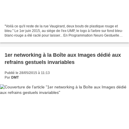
"Voilà ce qu'il reste de la rue Vaugirard, deux bouts de plastique rouge et
bleu." Le 1er juin 2015, au siège de l'ex-UMP, le logo à l'arbre sur fond bleu-
blanc-rouge a été raclé pour laisser... En Programmation Neuro Gestuelle
cela s'appelle un RGI (Refrain...
1er networking à la Boîte aux Images dédié aux
refrains gestuels invariables
Publié le 28/05/2015 à 11:13
Par
DMT