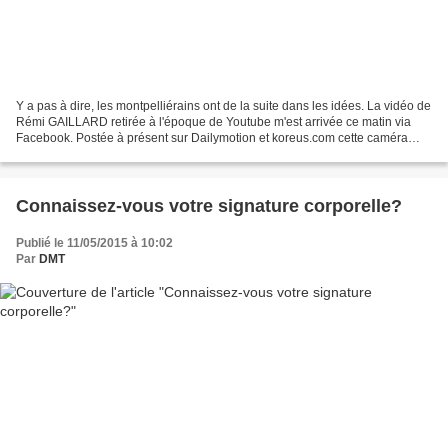
Y a pas à dire, les montpelliérains ont de la suite dans les idées. La vidéo de
Rémi GAILLARD retirée à l'époque de Youtube m'est arrivée ce matin via
Facebook. Postée à présent sur Dailymotion et koreus.com cette caméra
cachée, au delà de donner la pêche...
Connaissez-vous votre signature corporelle?
Publié le 11/05/2015 à 10:02
Par
DMT