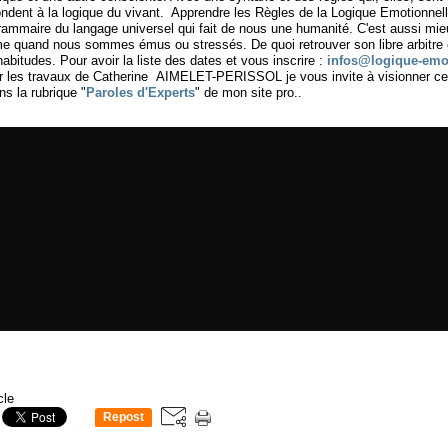
ondent à la logique du vivant. Apprendre les Règles de la Logique Emotionnell
rammaire du langage universel qui fait de nous une humanité. C'est aussi mi
e quand nous sommes émus ou stressés. De quoi retrouver son libre arbitre e
bitudes. Pour avoir la liste des dates et vous inscrire :
infos@logique-emo
ir les travaux de Catherine AIMELET-PERISSOL je vous invite à visionner cet
ns la rubrique "
Paroles d'Experts
" de mon site pro..
cle
Repost
0