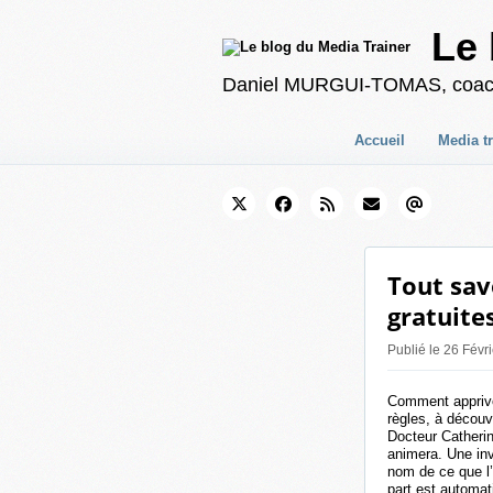
Le 
Daniel MURGUI-TOMAS, coach en
Accueil
Media t
Tout sav
gratuite
Publié le 26 Févr
Comment apprivo
règles, à découv
Docteur Cather
animera. Une inv
nom de ce que l’a
part est automat