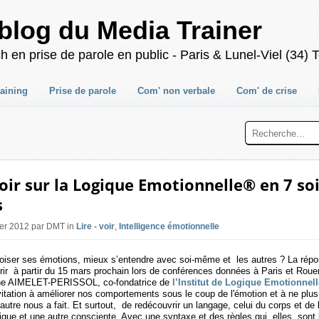
blog du Media Trainer
 prise de parole en public - Paris & Lunel-Viel (34) T
raining
Prise de parole
Com' non verbale
Com' de crise
oir sur la Logique Emotionnelle® en 7 so
s
ier 2012 par DMT in
Lire - voir
,
Intelligence émotionnelle
iser ses émotions, mieux s’entendre avec soi-même et les autres ? La répon
rir à partir du 15 mars prochain lors de conférences données à Paris et Rouen
ine AIMELET-PERISSOL, co-fondatrice de
l’Institut de Logique Emotionnel
itation à améliorer nos comportements sous le coup de l'émotion et à ne plus l
utre nous a fait. Et surtout, de redécouvrir un langage, celui du corps et de l
ique et une autre consciente. Avec une syntaxe et des règles qui, elles, sont