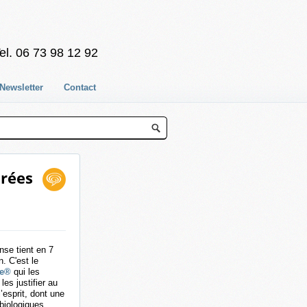
el. 06 73 98 12 92
Newsletter
Contact
irées
se tient en 7
. C'est le
le®
qui les
es justifier au
’esprit, dont une
 biologiques