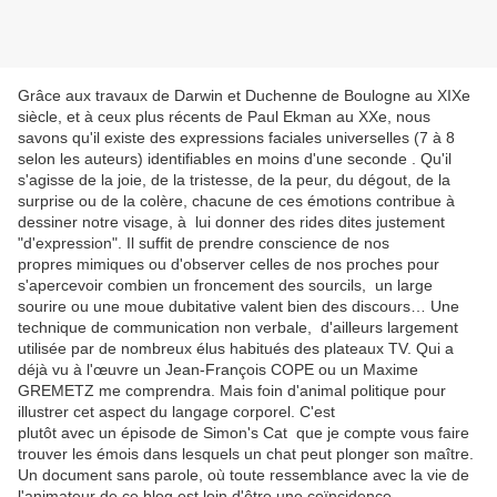
Grâce aux travaux de Darwin et Duchenne de Boulogne au XIXe
siècle, et à ceux plus récents de Paul Ekman au XXe, nous
savons qu'il existe des expressions faciales universelles (7 à 8
selon les auteurs) identifiables en moins d'une seconde . Qu'il
s'agisse de la joie, de la tristesse, de la peur, du dégout, de la
surprise ou de la colère, chacune de ces émotions contribue à
dessiner notre visage, à lui donner des rides dites justement
"d'expression". Il suffit de prendre conscience de nos
propres mimiques ou d'observer celles de nos proches pour
s'apercevoir combien un froncement des sourcils, un large
sourire ou une moue dubitative valent bien des discours… Une
technique de communication non verbale, d'ailleurs largement
utilisée par de nombreux élus habitués des plateaux TV. Qui a
déjà vu à l'œuvre un Jean-François COPE ou un Maxime
GREMETZ me comprendra. Mais foin d'animal politique pour
illustrer cet aspect du langage corporel. C'est
plutôt avec un épisode de Simon's Cat que je compte vous faire
trouver les émois dans lesquels un chat peut plonger son maître.
Un document sans parole, où toute ressemblance avec la vie de
l'animateur de ce blog est loin d'être une coïncidence...